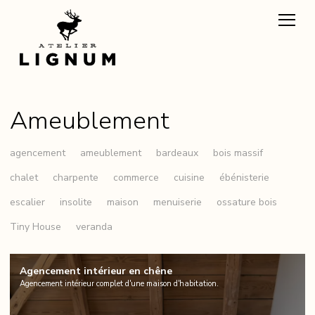
Ameublement
agencement
ameublement
bardeaux
bois massif
chalet
charpente
commerce
cuisine
ébénisterie
escalier
insolite
maison
menuiserie
ossature bois
Tiny House
veranda
Agencement intérieur en chêne
Agencement intérieur complet d'une maison d'habitation.