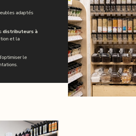
meubles adaptés
es
distributeurs à
tion et la
’optimiser le
ntations.